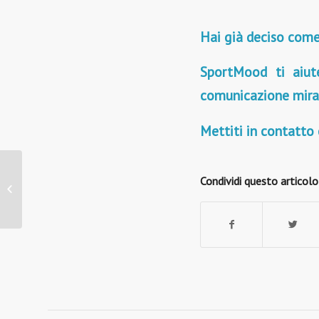
Hai già deciso come
SportMood ti aiute
comunicazione mira
Mettiti in contatto 
Condividi questo articolo
Sviluppiamo GIF adatte
ad ogni brand sportivo