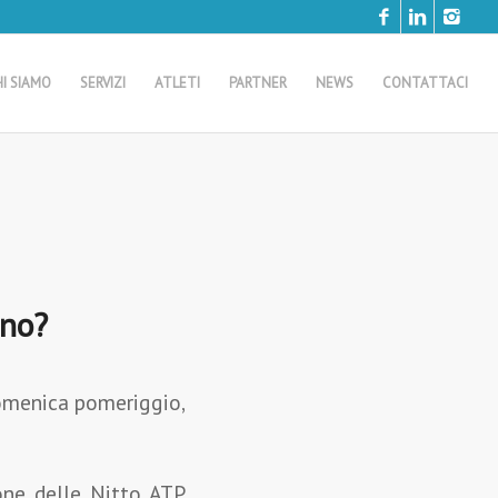
HI SIAMO
SERVIZI
ATLETI
PARTNER
NEWS
CONTATTACI
ino?
domenica pomeriggio,
one delle Nitto ATP