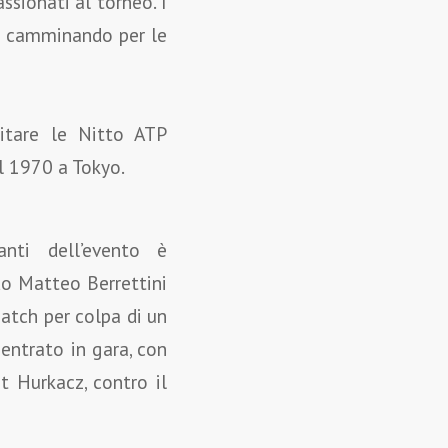
ssionati al torneo. I
ri camminando per le
itare le Nitto ATP
el 1970 a Tokyo.
ti dell’evento è
do Matteo Berrettini
atch per colpa di un
 entrato in gara, con
t Hurkacz, contro il