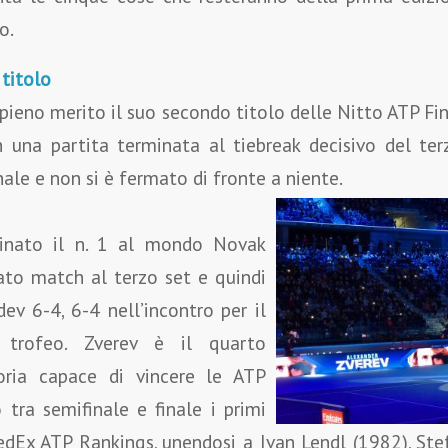
o.
 titolo
pieno merito il suo secondo titolo delle Nitto ATP Fi
una partita terminata al tiebreak decisivo del ter
ale e non si è fermato di fronte a niente.
minato il n. 1 al mondo Novak
ato match al terzo set e quindi
v 6-4, 6-4 nell’incontro per il
l trofeo. Zverev è il quarto
oria capace di vincere le ATP
 tra semifinale e finale i primi
edEx ATP Rankings, unendosi a Ivan Lendl (1982), St