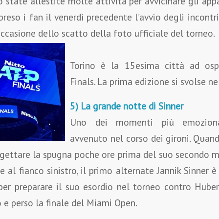
 state allestite molte attività per avvicinare gli appa
preso i fan il venerdì precedente l’avvio degli incont
occasione dello scatto della foto ufficiale del torneo.
Torino è la 15esima città ad osp
Finals. La prima edizione si svolse n
5) La grande notte di Sinner
Uno dei momenti più emozionan
avvenuto nel corso dei gironi. Quan
 gettare la spugna poche ore prima del suo secondo m
 al fianco sinistro, il primo alternate Jannik Sinner è
r preparare il suo esordio nel torneo contro Huber
 e perso la finale del Miami Open.