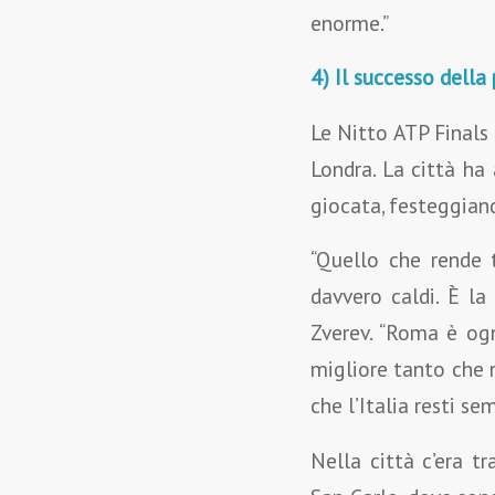
enorme.”
4) Il successo della
Le Nitto ATP Finals
Londra. La città ha 
giocata, festeggiando
“Quello che rende t
davvero caldi. È la
Zverev. “Roma è ogn
migliore tanto che n
che l’Italia resti s
Nella città c’era t