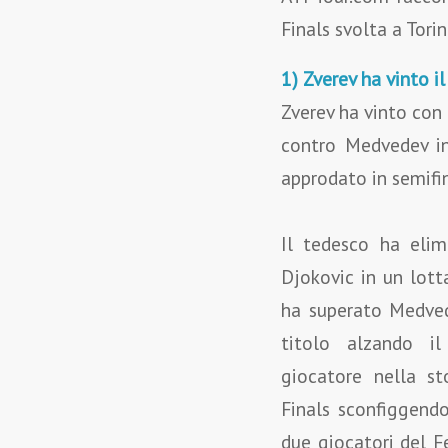
Finals svolta a Torin
1) Zverev ha vinto il
Zverev ha vinto con 
contro Medvedev in 
approdato in semifin
Il tedesco ha eli
Djokovic in un lott
ha superato Medvede
titolo alzando i
giocatore nella st
Finals sconfiggendo
due giocatori del F