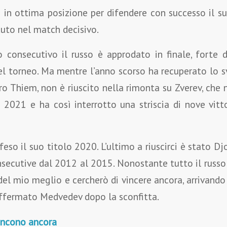
n ottima posizione per difendere con successo il su
duto nel match decisivo.
 consecutivo il russo è approdato in finale, forte d
el torneo. Ma mentre l’anno scorso ha recuperato lo 
ro Thiem, non è riuscito nella rimonta su Zverev, che 
le 2021 e ha così interrotto una striscia di nove vitt
so il suo titolo 2020. L’ultimo a riuscirci è stato D
secutive dal 2012 al 2015. Nonostante tutto il russo 
 del mio meglio e cercherò di vincere ancora, arrivando a
affermato Medvedev dopo la sconfitta.
incono ancora