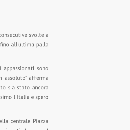
consecutive svolte a
fino all’ultima palla
li appassionati sono
in assoluto” afferma
sto sia stato ancora
simo l’Italia e spero
ella centrale Piazza