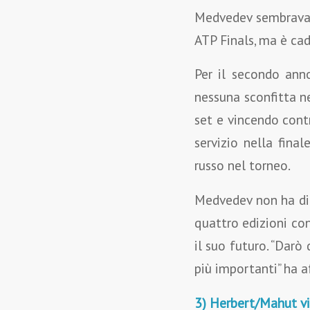
Medvedev sembrava i
ATP Finals, ma è ca
Per il secondo anno
nessuna sconfitta n
set e vincendo cont
servizio nella fina
russo nel torneo.
Medvedev non ha dife
quattro edizioni con
il suo futuro. “Darò
più importanti” ha 
3) Herbert/Mahut v