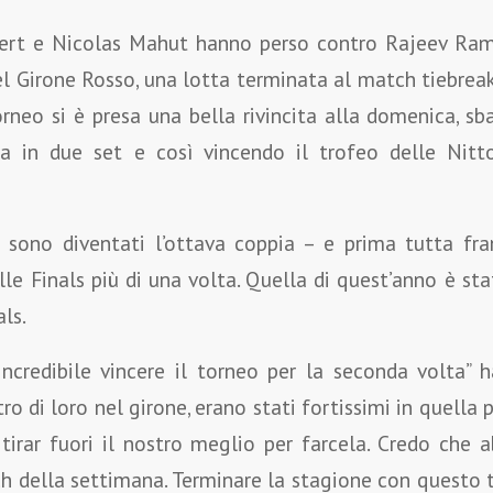
ert e Nicolas Mahut hanno perso contro Rajeev Ram 
l Girone Rosso, una lotta terminata al match tiebreak
orneo si è presa una bella rivincita alla domenica, s
ca in due set e così vincendo il trofeo delle Nitt
sono diventati l’ottava coppia – e prima tutta fran
le Finals più di una volta. Quella di quest’anno è st
als.
ncredibile vincere il torneo per la seconda volta” 
o di loro nel girone, erano stati fortissimi in quella p
irar fuori il nostro meglio per farcela. Credo che 
h della settimana. Terminare la stagione con questo t