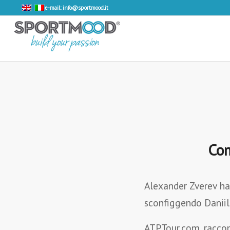
e-mail: info@sportmood.it
Com
Alexander Zverev ha
sconfiggendo Daniil 
ATPTour.com raccon