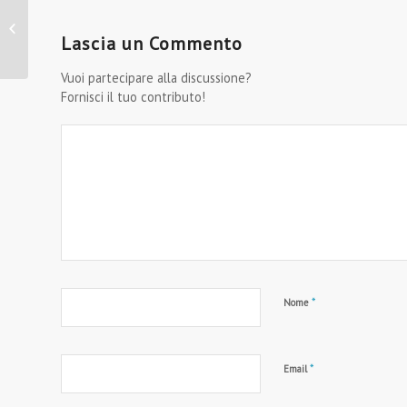
Newsletter per Brand
Sportivi: Un Servizio Su
Lascia un Commento
Misura per Coinvolgere il
Tuo...
Vuoi partecipare alla discussione?
Fornisci il tuo contributo!
*
Nome
*
Email